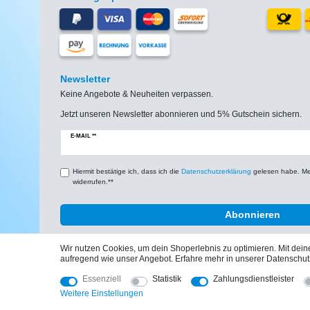
Newsletter
Keine Angebote & Neuheiten verpassen.
Jetzt unseren Newsletter abonnieren und 5% Gutschein sichern.
Newsletter
E-MAIL **
Honig
Hiermit bestätige ich, dass ich die
Daten­schutz­erklärung
gelesen habe. Mein
widerrufen.**
Abonnieren
Wir nutzen Cookies, um dein Shoperlebnis zu optimieren. Mit de
aufregend wie unser Angebot. Erfahre mehr in unserer Datenschut
Essenziell
Statistik
Zahlungsdienstleister
Impressum
Weitere Einstellungen