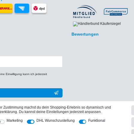
Bewertungen
e Einwilligung kann ich jederzeit
** Hierbei handelt es sich um ein Pflichtfeld.
iner Zustimmung machst du dein Shopping-Erlebnis so dynamisch und
zerklärung. Du kannst deine Einstellungen jederzeit anpassen.
Marketing
DHL Wunschzustellung
Funktional
Vertrag widerrufen
Daten­schutz­erklärung
AGB
Widerrufs­recht