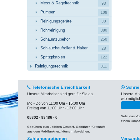
Mess & Regeltechnik
93
Pumpen
108
Reinigungsgeräte
38
Rohrreinigung
380
Schaumzubehör
250
Schlauchaufroller & Halter
28
Spritzpistolen
122
Reinigungstechnik
311
Telefonische Erreichbarkeit
Schrei
Unsere Mitarbeiter sind gern für Sie da.
Unsere Mit
wie möglic
Mo - Do von 11:00 Uhr - 15:00 Uhr
Freitag von 11:00 Uhr - 13:00 Uhr
Setzt das V
05302 - 93486 - 0
einem kompat
Gebühren zum üblichen Ortstarif. Gebühren für Anrufe
aus dem Mobilfunknetz können abweichen.
Zahlungsoptionen
Versand