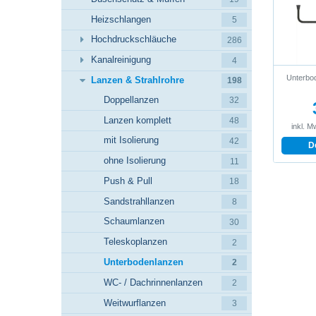
Heizschlangen
5
Hochdruckschläuche
286
Kanalreinigung
4
Unterbo
Lanzen & Strahlrohre
198
Doppellanzen
32
Lanzen komplett
48
inkl. M
mit Isolierung
42
D
ohne Isolierung
11
Push & Pull
18
Sandstrahllanzen
8
Schaumlanzen
30
Teleskoplanzen
2
Unterbodenlanzen
2
WC- / Dachrinnenlanzen
2
Weitwurflanzen
3