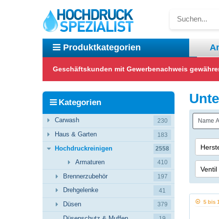
A
Produktkategorien
Geschäftskunden mit Gewerbenachweis gewähren w
Carwash
Haus & Garten
Hochdruckreinigen
Reinigungstechnik
Unt
Kategorien
Carwash
230
Haus & Garten
183
Herste
Hochdruckreinigen
2558
Armaturen
R+M 
410
Ventil
Brennerzubehör
197
Suttn
ohne 
Drehgelenke
41
Frost
5 bis 
Düsen
379
Weep
Düsenschutz & Muffen
19