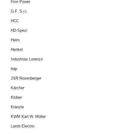
Finn Power
G.F. S.r.l.
HCC
HD-Spezi
Helm
Henkel
Industrias Lorenzo
itap
JSR Rosenberger
Kärcher
Klüber
Kränzle
KWM Karl W. Müller
Lamb Electric