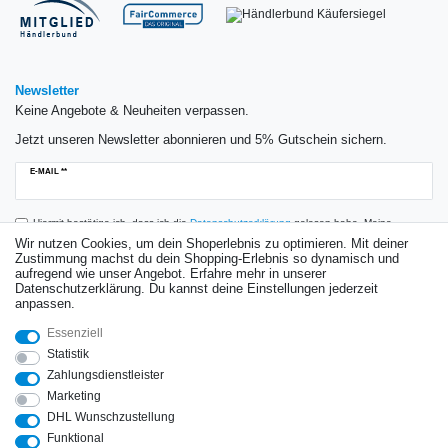
Newsletter
Keine Angebote & Neuheiten verpassen.
Jetzt unseren Newsletter abonnieren und 5% Gutschein sichern.
Newsletter
E-MAIL **
Honig
Hiermit bestätige ich, dass ich die
Daten­schutz­erklärung
gelesen habe. Meine
Einwilligung kann ich jederzeit widerrufen.**
Wir nutzen Cookies, um dein Shoperlebnis zu optimieren. Mit deiner
Zustimmung machst du dein Shopping-Erlebnis so dynamisch und
aufregend wie unser Angebot. Erfahre mehr in unserer
Abonnieren
Datenschutzerklärung. Du kannst deine Einstellungen jederzeit
anpassen.
** Hierbei handelt es sich um ein Pflichtfeld.
Essenziell
Bewertungen
Statistik
Zahlungsdienstleister
Marketing
DHL Wunschzustellung
Impressum
Daten­schutz­erklärung
AGB
Widerrufs­recht
Funktional