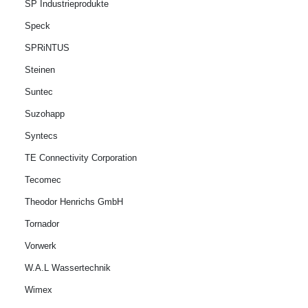
SP Industrieprodukte
Speck
SPRiNTUS
Steinen
Suntec
Suzohapp
Syntecs
TE Connectivity Corporation
Tecomec
Theodor Henrichs GmbH
Tornador
Vorwerk
W.A.L Wassertechnik
Wimex