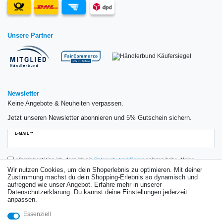
Unsere Partner
Newsletter
Keine Angebote & Neuheiten verpassen.
Jetzt unseren Newsletter abonnieren und 5% Gutschein sichern.
Newsletter
E-MAIL **
Honig
Hiermit bestätige ich, dass ich die
Daten­schutz­erklärung
gelesen habe. Meine
Einwilligung kann ich jederzeit widerrufen.**
Wir nutzen Cookies, um dein Shoperlebnis zu optimieren. Mit deiner
Zustimmung machst du dein Shopping-Erlebnis so dynamisch und
aufregend wie unser Angebot. Erfahre mehr in unserer
Abonnieren
Datenschutzerklärung. Du kannst deine Einstellungen jederzeit
anpassen.
** Hierbei handelt es sich um ein Pflichtfeld.
Essenziell
Bewertungen