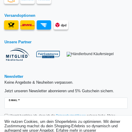
Versandoptionen
Unsere Partner
Newsletter
Keine Angebote & Neuheiten verpassen.
Jetzt unseren Newsletter abonnieren und 5% Gutschein sichern.
Newsletter
E-MAIL **
Honig
Hiermit bestätige ich, dass ich die
Daten­schutz­erklärung
gelesen habe. Meine
Einwilligung kann ich jederzeit widerrufen.**
Wir nutzen Cookies, um dein Shoperlebnis zu optimieren. Mit deiner
Zustimmung machst du dein Shopping-Erlebnis so dynamisch und
aufregend wie unser Angebot. Erfahre mehr in unserer