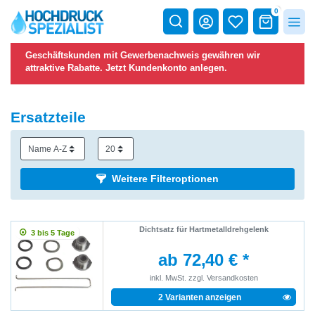
0
Geschäftskunden mit Gewerbenachweis gewähren wir
attraktive Rabatte.
Jetzt Kundenkonto anlegen.
Ersatzteile
Weitere Filteroptionen
Dichtsatz für Hartmetalldrehgelenk
3 bis 5 Tage
ab 72,40 € *
inkl. MwSt.
zzgl.
Versandkosten
2 Varianten anzeigen