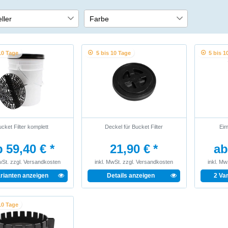
ller
Farbe
tte SA
5
1
2
10 Tage
5 bis 10 Tage
5 bis 1
Schwarz
Weiß
cket Filter komplett
Deckel für Bucket Filter
Eim
 59,40 € *
21,90 € *
ab
wSt.
zzgl.
Versandkosten
inkl. MwSt.
zzgl.
Versandkosten
inkl. Mw
arianten anzeigen
Details anzeigen
2 Va
10 Tage