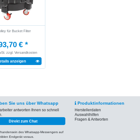
lley für Bucket Filter
93,70 € *
wSt.
zzgl.
Versandkosten
etails anzeigen
ben Sie uns über Whatsapp
Produktinformationen
arbeiter antworten Ihnen so schnell
Herstellerdaten
h.
Auswahlhilfen
Fragen & Antworten
Direkt zum Chat
orhandensein des Whatsapp-Messengers auf
iblen Endgerät voraus.