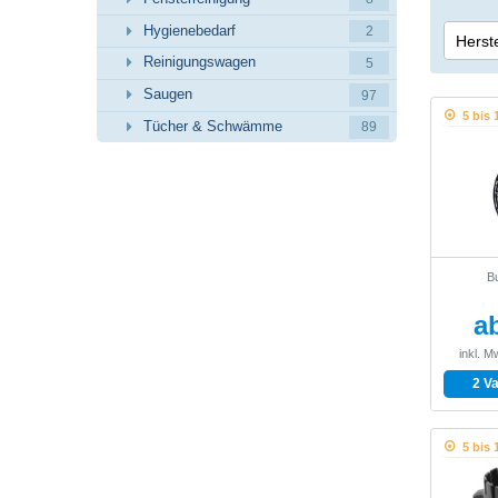
Hygienebedarf
2
Herste
Reinigungswagen
5
De Wi
Saugen
97
5 bis 
Tücher & Schwämme
89
Bu
ab
inkl. M
2 V
5 bis 