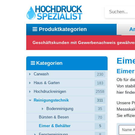
A
Produktkategorien
Geschäftskunden mit Gewerbenachweis gewähren w
Carwash
Haus & Garten
Hochdruckreinigen
Reinigungstechnik
Eime
Kategorien
Eimer
Carwash
230
Ob für di
Haus & Garten
183
Von stabi
Hochdruckreinigen
2558
hier find
Reinigungstechnik
311
Unsere Pr
Bodenreinigung
Messskale
35
Sie effiz
Bürsten & Besen
70
Eimer & Behälter
5
Fensterreinigung
8