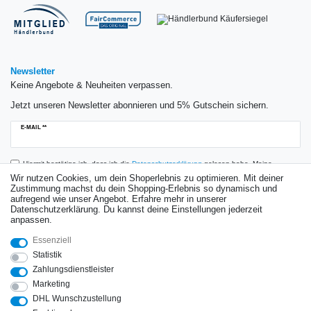
Newsletter
Keine Angebote & Neuheiten verpassen.
Jetzt unseren Newsletter abonnieren und 5% Gutschein sichern.
Newsletter
E-MAIL **
Honig
Hiermit bestätige ich, dass ich die
Daten­schutz­erklärung
gelesen habe. Meine
Einwilligung kann ich jederzeit widerrufen.**
Wir nutzen Cookies, um dein Shoperlebnis zu optimieren. Mit deiner
Zustimmung machst du dein Shopping-Erlebnis so dynamisch und
aufregend wie unser Angebot. Erfahre mehr in unserer
Abonnieren
Datenschutzerklärung. Du kannst deine Einstellungen jederzeit
anpassen.
** Hierbei handelt es sich um ein Pflichtfeld.
Essenziell
Bewertungen
Statistik
Zahlungsdienstleister
Marketing
DHL Wunschzustellung
Impressum
Daten­schutz­erklärung
AGB
Widerrufs­recht