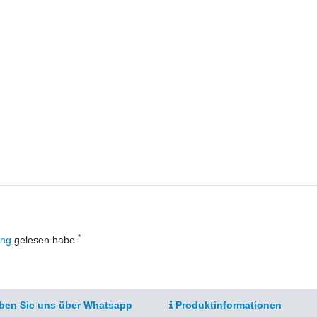
*
ung
gelesen habe.
ben Sie uns über Whatsapp
Produktinformationen