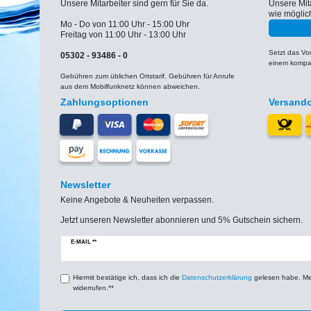
Unsere Mitarbeiter sind gern für Sie da.
Unsere Mit
wie möglic
Mo - Do von 11:00 Uhr - 15:00 Uhr
Freitag von 11:00 Uhr - 13:00 Uhr
Setzt das V
05302 - 93486 - 0
einem kompat
Gebühren zum üblichen Ortstarif. Gebühren für Anrufe
aus dem Mobilfunknetz können abweichen.
Zahlungsoptionen
Versand
Newsletter
Keine Angebote & Neuheiten verpassen.
Jetzt unseren Newsletter abonnieren und 5% Gutschein sichern.
Newsletter
E-MAIL **
Honig
Hiermit bestätige ich, dass ich die
Daten­schutz­erklärung
gelesen habe. Mein
widerrufen.**