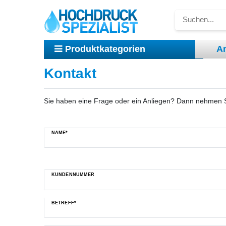
A
Produktkategorien
Kontakt
Carwash
Haus & Garten
Hochdruckreinigen
Reinigungstechnik
Sie haben eine Frage oder ein Anliegen? Dann nehmen Sie
Ceres::Template.mailFormHoneypotLabel
NAME*
KUNDENNUMMER
BETREFF*