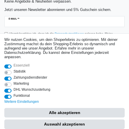
Keine Angebote & Neuheiten verpassen.
Jetzt unseren Newsletter abonnieren und 5% Gutschein sichern.
Newsletter
E-MAIL **
Honig
Hiermit bestätige ich, dass ich die
Daten­schutz­erklärung
gelesen habe. Meine
Einwilligung kann ich jederzeit widerrufen.**
Wir nutzen Cookies, um dein Shoperlebnis zu optimieren. Mit deiner
Zustimmung machst du dein Shopping-Erlebnis so dynamisch und
aufregend wie unser Angebot. Erfahre mehr in unserer
Abonnieren
Datenschutzerklärung. Du kannst deine Einstellungen jederzeit
anpassen.
** Hierbei handelt es sich um ein Pflichtfeld.
Essenziell
Bewertungen
Statistik
Zahlungsdienstleister
Marketing
DHL Wunschzustellung
Impressum
Daten­schutz­erklärung
AGB
Widerrufs­recht
Funktional
Weitere Einstellungen
Vertrag widerrufen
Kontakt
Alle akzeptieren
Copyright © 2025 by Hochdruckspezialist. Alle Rechte vorbehalten.
Auswahl akzeptieren