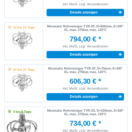
inkl. MwSt.
zzgl.
Versandkosten
Details anzeigen
Mosmatic Rohrreiniger TYR-2F, D=600mm, E=3/8“
14 bis 21 Tage
IG, max. 275bar, max. 120°C
794,00 € *
inkl. MwSt.
zzgl.
Versandkosten
Details anzeigen
Mosmatic Rohrreiniger TYR-2F, D=75mm, E=3/8“
14 bis 21 Tage
IG, max. 275bar, max. 120°C
606,30 € *
inkl. MwSt.
zzgl.
Versandkosten
Details anzeigen
Mosmatic Rohrreiniger TYR-2S, D=150mm, E=3/8“
3 bis 5 Tage
IG, max. 275bar, max. 120°C
734,00 € *
inkl. MwSt.
zzgl.
Versandkosten