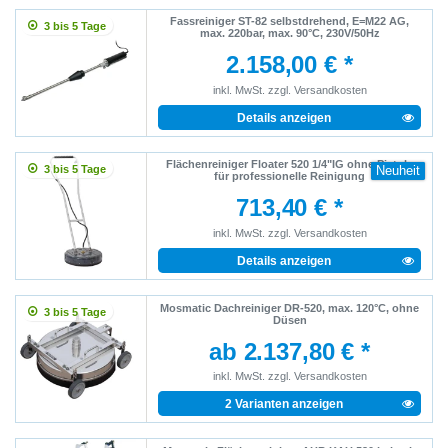
Fassreiniger ST-82 selbstdrehend, E=M22 AG,
3 bis 5 Tage
max. 220bar, max. 90°C, 230V/50Hz
2.158,00 € *
inkl. MwSt.
zzgl.
Versandkosten
Details anzeigen
Flächenreiniger Floater 520 1/4"IG ohne Pistole
3 bis 5 Tage
Neuheit
für professionelle Reinigung
713,40 € *
inkl. MwSt.
zzgl.
Versandkosten
Details anzeigen
Mosmatic Dachreiniger DR-520, max. 120°C, ohne
3 bis 5 Tage
Düsen
ab 2.137,80 € *
inkl. MwSt.
zzgl.
Versandkosten
2 Varianten anzeigen