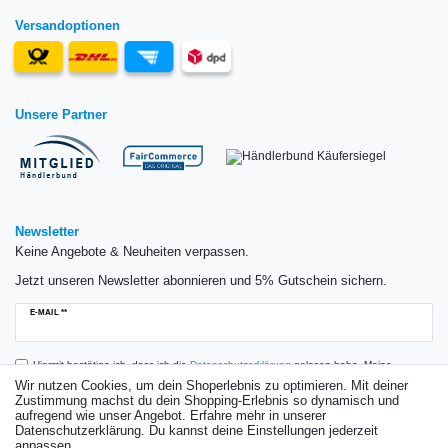
Versandoptionen
Unsere Partner
Newsletter
Keine Angebote & Neuheiten verpassen.
Jetzt unseren Newsletter abonnieren und 5% Gutschein sichern.
Newsletter
E-MAIL **
Honig
Hiermit bestätige ich, dass ich die
Daten­schutz­erklärung
gelesen habe. Meine
Einwilligung kann ich jederzeit widerrufen.**
Wir nutzen Cookies, um dein Shoperlebnis zu optimieren. Mit deiner
Zustimmung machst du dein Shopping-Erlebnis so dynamisch und
aufregend wie unser Angebot. Erfahre mehr in unserer
Abonnieren
Datenschutzerklärung. Du kannst deine Einstellungen jederzeit
anpassen.