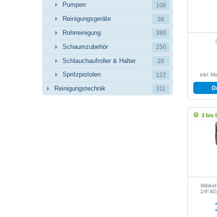
Pumpen
108
Reinigungsgeräte
38
Rohrreinigung
380
Schaumzubehör
250
Schlauchaufroller & Halter
28
Spritzpistolen
122
inkl. M
D
Reinigungstechnik
311
3 bis 
Winkel
1/4“AG 