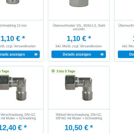
Schneidring 12 mm
Überwurfmutter 10L, M16x1,5, Stahl
Überwurfmu
verzinkt
1,10 € *
1,10 € *
wSt.
zzgl.
Versandkosten
inkl. MwSt.
zzgl.
Versandkosten
inkl. Mw
etails anzeigen
Details anzeigen
De
5 Tage
3 bis 5 Tage
-Verschraubung, DN=12,
Winkel-Verschraubung, DN=12,
mit Mutter + Schneidring
3/8“AG mit Mutter + Schneidring
12,40 € *
10,50 € *