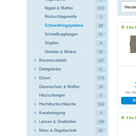
Herste
Nippel & Muffen
193
R+M 
Rückschlagventile
3
Schneidringsysteme
10
3 bis 
Schnellkupplungen
54
Stopfen
8
Verteiler & Winkel
46
Brennerzubehör
197
Drehgelenke
41
Düsen
379
Düsenschutz & Muffen
19
inkl. M
Heizschlangen
5
D
Hochdruckschläuche
286
Kanalreinigung
4
3 bis 
Lanzen & Strahlrohre
198
Mess & Regeltechnik
93