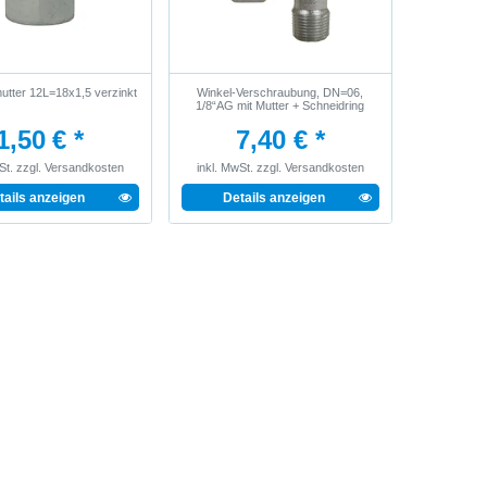
tter 12L=18x1,5 verzinkt
Winkel-Verschraubung, DN=06,
1/8“AG mit Mutter + Schneidring
1,50 € *
7,40 € *
St.
zzgl.
Versandkosten
inkl. MwSt.
zzgl.
Versandkosten
tails anzeigen
Details anzeigen