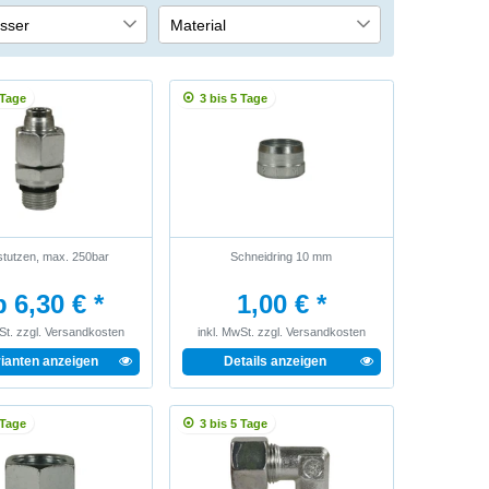
sser
Material
Edelstahl
1
1
Stahl verzinkt
1
1
 Tage
3 bis 5 Tage
tutzen, max. 250bar
Schneidring 10 mm
 6,30 € *
1,00 € *
St.
zzgl.
Versandkosten
inkl. MwSt.
zzgl.
Versandkosten
rianten anzeigen
Details anzeigen
 Tage
3 bis 5 Tage