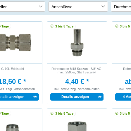
ller
Anschlüsse
Durchme
de Wit GmbH
1/4 Zoll
10 mm
10
1
3/8 Zoll
12 mm
1
5 Tage
3 bis 5 Tage
3 bis 5
M16
1
M18
1
G 10L Edelstahl
Rohrstutzen M18 Stutzen - 3/8“ AG,
Rohrs
max. 250bar, Stahl verzinkt
18,50 € *
4,40 € *
ab
wSt.
zzgl.
Versandkosten
inkl. MwSt.
zzgl.
Versandkosten
inkl. Mw
etails anzeigen
Details anzeigen
4 Va
5 Tage
3 bis 5 Tage
3 bis 5