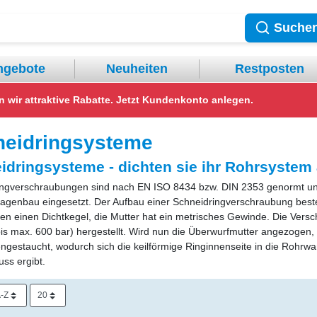
Suche
ngebote
Neuheiten
Restposten
ir attraktive Rabatte.
Jetzt Kundenkonto anlegen.
neidringsysteme
idringsysteme - dichten sie ihr Rohrsystem
ingverschraubungen sind nach EN ISO 8434 bzw. DIN 2353 genormt und
agenbau eingesetzt. Der Aufbau einer Schneidringverschraubung best
zen einen Dichtkegel, die Mutter hat ein metrisches Gewinde. Die Vers
is max. 600 bar) hergestellt. Wird nun die Überwurfmutter angezogen, d
estaucht, wodurch sich die keilförmige Ringinnenseite in die Rohrwan
ss ergibt.