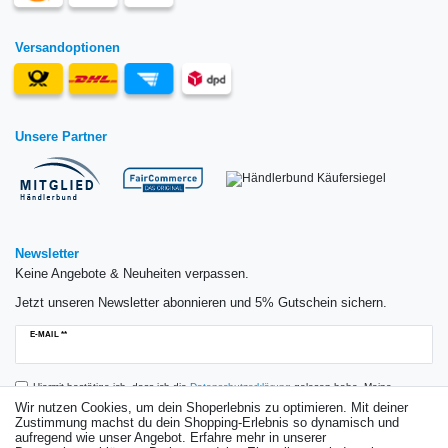
Versandoptionen
Unsere Partner
Newsletter
Keine Angebote & Neuheiten verpassen.
Jetzt unseren Newsletter abonnieren und 5% Gutschein sichern.
Newsletter
E-MAIL **
Honig
Hiermit bestätige ich, dass ich die
Daten­schutz­erklärung
gelesen habe. Meine
Einwilligung kann ich jederzeit widerrufen.**
Wir nutzen Cookies, um dein Shoperlebnis zu optimieren. Mit deiner
Zustimmung machst du dein Shopping-Erlebnis so dynamisch und
aufregend wie unser Angebot. Erfahre mehr in unserer