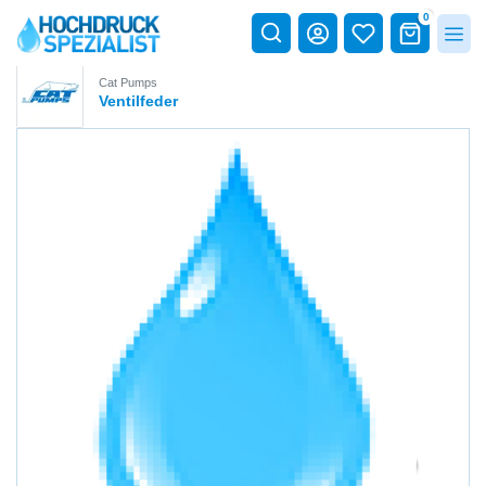
0
Cat Pumps
Ventilfeder