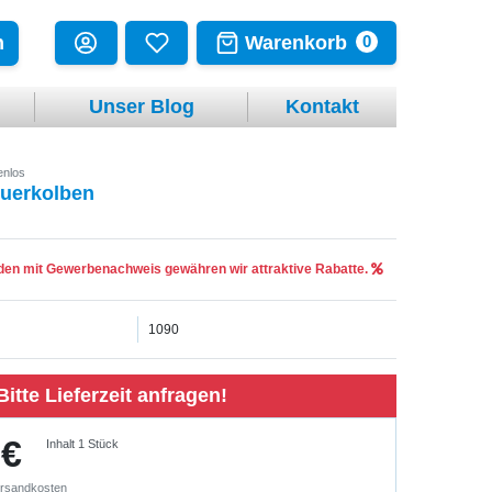
Warenkorb
n
0
Unser Blog
Kontakt
enlos
euerkolben
en mit Gewerbenachweis gewähren wir attraktive Rabatte.
1090
Bitte Lieferzeit anfragen!
 €
Inhalt
1
Stück
rsandkosten