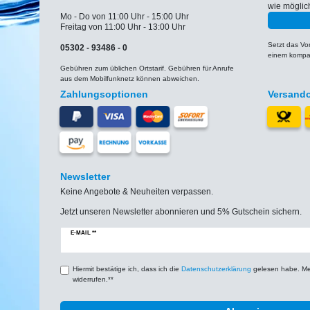
wie möglic
Mo - Do von 11:00 Uhr - 15:00 Uhr
Freitag von 11:00 Uhr - 13:00 Uhr
Setzt das V
05302 - 93486 - 0
einem kompat
Gebühren zum üblichen Ortstarif. Gebühren für Anrufe
aus dem Mobilfunknetz können abweichen.
Zahlungsoptionen
Versand
Newsletter
Keine Angebote & Neuheiten verpassen.
Jetzt unseren Newsletter abonnieren und 5% Gutschein sichern.
Newsletter
E-MAIL **
Honig
Hiermit bestätige ich, dass ich die
Daten­schutz­erklärung
gelesen habe. Mein
widerrufen.**