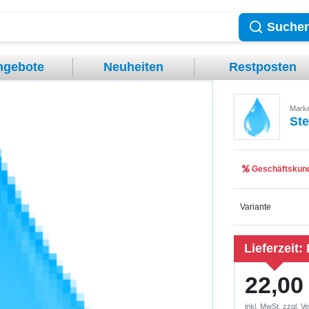
Suche
ngebote
Neuheiten
Restposten
Mark
St
Geschäftskund
Variante
Lieferzeit:
22,00
inkl. MwSt. zzgl.
Ve