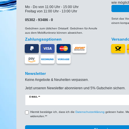
wie möglic
Mo - Do von 11:00 Uhr - 15:00 Uhr
Freitag von 11:00 Uhr - 13:00 Uhr
Setzt das V
05302 - 93486 - 0
einem kompat
Gebühren zum üblichen Ortstarif. Gebühren für Anrufe
aus dem Mobilfunknetz können abweichen.
Zahlungsoptionen
Versand
Newsletter
Keine Angebote & Neuheiten verpassen.
Jetzt unseren Newsletter abonnieren und 5% Gutschein sichern.
Newsletter
E-MAIL **
Honig
Hiermit bestätige ich, dass ich die
Daten­schutz­erklärung
gelesen habe. Mein
widerrufen.**