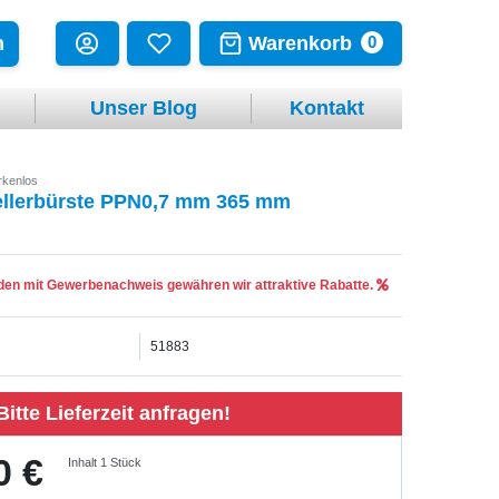
Warenkorb
n
0
Unser Blog
Kontakt
kenlos
ellerbürste PPN0,7 mm 365 mm
en mit Gewerbenachweis gewähren wir attraktive Rabatte.
51883
Bitte Lieferzeit anfragen!
0 €
Inhalt
1
Stück