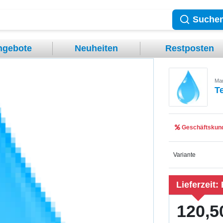
Suche
ngebote
Neuheiten
Restposten
Mar
T
Geschäftskund
Variante
Lieferzeit:
120,5