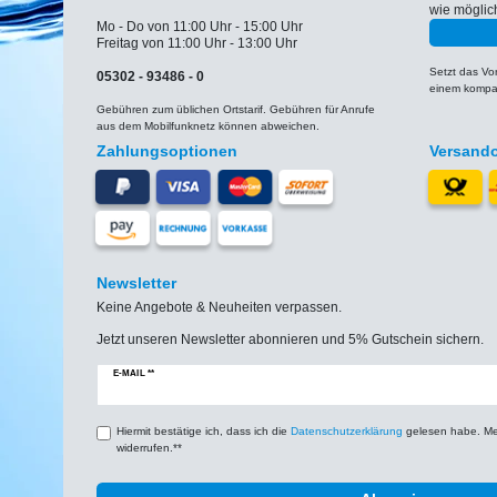
wie möglic
Mo - Do von 11:00 Uhr - 15:00 Uhr
Freitag von 11:00 Uhr - 13:00 Uhr
Setzt das V
05302 - 93486 - 0
einem kompat
Gebühren zum üblichen Ortstarif. Gebühren für Anrufe
aus dem Mobilfunknetz können abweichen.
Zahlungsoptionen
Versand
Newsletter
Keine Angebote & Neuheiten verpassen.
Jetzt unseren Newsletter abonnieren und 5% Gutschein sichern.
Newsletter
E-MAIL **
Honig
Hiermit bestätige ich, dass ich die
Daten­schutz­erklärung
gelesen habe. Mein
widerrufen.**