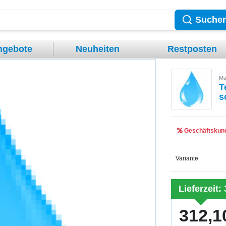
Suche
ngebote
Neuheiten
Restposten
Ma
T
s
Geschäftskund
Variante
Lieferzeit:
312,1