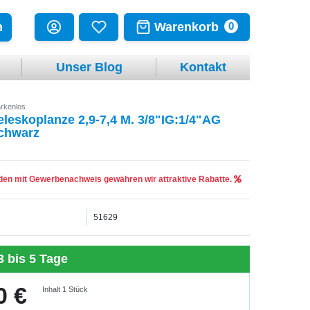
Warenkorb
n
0
Unser Blog
Kontakt
rkenlos
eleskoplanze 2,9-7,4 M. 3/8"IG:1/4"AG
chwarz
en mit Gewerbenachweis gewähren wir attraktive Rabatte.
51629
3 bis 5 Tage
0 €
Inhalt
1
Stück