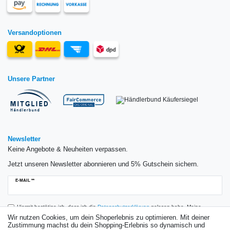
Versandoptionen
Unsere Partner
Newsletter
Keine Angebote & Neuheiten verpassen.
Jetzt unseren Newsletter abonnieren und 5% Gutschein sichern.
Newsletter
E-MAIL **
Honig
Hiermit bestätige ich, dass ich die
Daten­schutz­erklärung
gelesen habe. Meine
Einwilligung kann ich jederzeit widerrufen.**
Wir nutzen Cookies, um dein Shoperlebnis zu optimieren. Mit deiner
Zustimmung machst du dein Shopping-Erlebnis so dynamisch und