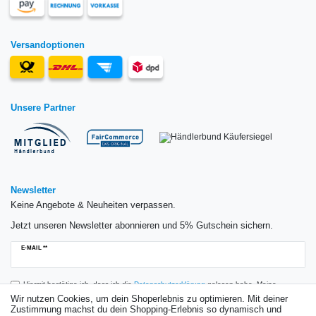
Versandoptionen
Unsere Partner
Newsletter
Keine Angebote & Neuheiten verpassen.
Jetzt unseren Newsletter abonnieren und 5% Gutschein sichern.
Newsletter
E-MAIL **
Honig
Hiermit bestätige ich, dass ich die
Daten­schutz­erklärung
gelesen habe. Meine
Einwilligung kann ich jederzeit widerrufen.**
Wir nutzen Cookies, um dein Shoperlebnis zu optimieren. Mit deiner
Zustimmung machst du dein Shopping-Erlebnis so dynamisch und