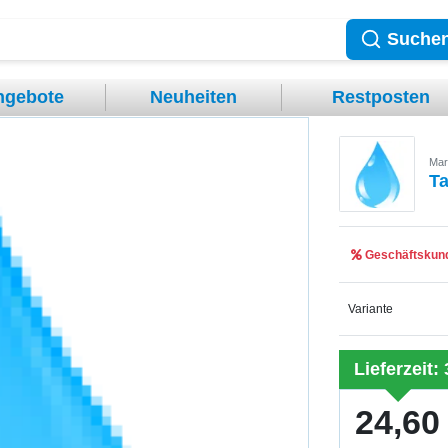
Suche
ngebote
Neuheiten
Restposten
Mar
T
Geschäftskund
Variante
Lieferzeit:
24,60