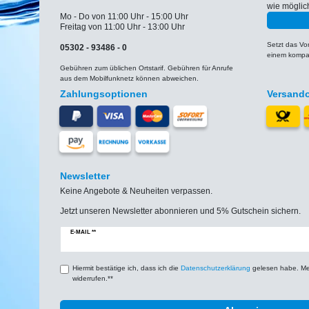
wie möglic
Mo - Do von 11:00 Uhr - 15:00 Uhr
Freitag von 11:00 Uhr - 13:00 Uhr
Setzt das V
05302 - 93486 - 0
einem kompat
Gebühren zum üblichen Ortstarif. Gebühren für Anrufe
aus dem Mobilfunknetz können abweichen.
Zahlungsoptionen
Versand
Newsletter
Keine Angebote & Neuheiten verpassen.
Jetzt unseren Newsletter abonnieren und 5% Gutschein sichern.
Newsletter
E-MAIL **
Honig
Hiermit bestätige ich, dass ich die
Daten­schutz­erklärung
gelesen habe. Mein
widerrufen.**