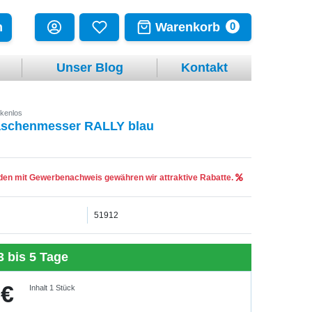
Warenkorb
n
0
Unser Blog
Kontakt
kenlos
aschenmesser RALLY blau
en mit Gewerbenachweis gewähren wir attraktive Rabatte.
51912
3 bis 5 Tage
 €
Inhalt
1
Stück