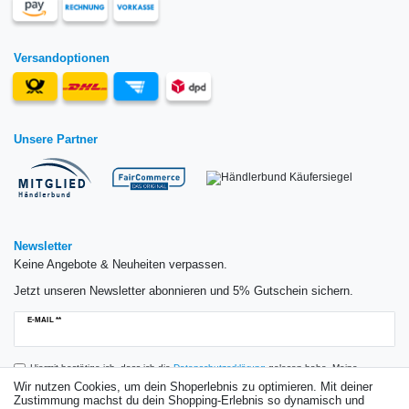
Versandoptionen
Unsere Partner
Newsletter
Keine Angebote & Neuheiten verpassen.
Jetzt unseren Newsletter abonnieren und 5% Gutschein sichern.
Newsletter
E-MAIL **
Honig
Hiermit bestätige ich, dass ich die
Daten­schutz­erklärung
gelesen habe. Meine
Einwilligung kann ich jederzeit widerrufen.**
Wir nutzen Cookies, um dein Shoperlebnis zu optimieren. Mit deiner
Zustimmung machst du dein Shopping-Erlebnis so dynamisch und