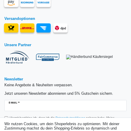
Versandoptionen
Unsere Partner
Newsletter
Keine Angebote & Neuheiten verpassen.
Jetzt unseren Newsletter abonnieren und 5% Gutschein sichern.
Newsletter
E-MAIL **
Honig
Hiermit bestätige ich, dass ich die
Daten­schutz­erklärung
gelesen habe. Meine
Einwilligung kann ich jederzeit widerrufen.**
Wir nutzen Cookies, um dein Shoperlebnis zu optimieren. Mit deiner
Zustimmung machst du dein Shopping-Erlebnis so dynamisch und