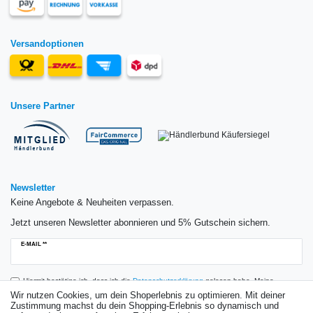
Versandoptionen
Unsere Partner
Newsletter
Keine Angebote & Neuheiten verpassen.
Jetzt unseren Newsletter abonnieren und 5% Gutschein sichern.
Newsletter
E-MAIL **
Honig
Hiermit bestätige ich, dass ich die
Daten­schutz­erklärung
gelesen habe. Meine
Einwilligung kann ich jederzeit widerrufen.**
Wir nutzen Cookies, um dein Shoperlebnis zu optimieren. Mit deiner
Zustimmung machst du dein Shopping-Erlebnis so dynamisch und