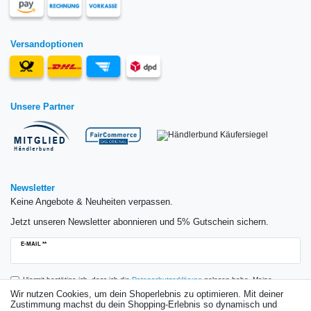
Versandoptionen
Unsere Partner
Newsletter
Keine Angebote & Neuheiten verpassen.
Jetzt unseren Newsletter abonnieren und 5% Gutschein sichern.
Newsletter
E-MAIL **
Honig
Hiermit bestätige ich, dass ich die
Daten­schutz­erklärung
gelesen habe. Meine
Einwilligung kann ich jederzeit widerrufen.**
Wir nutzen Cookies, um dein Shoperlebnis zu optimieren. Mit deiner
Zustimmung machst du dein Shopping-Erlebnis so dynamisch und