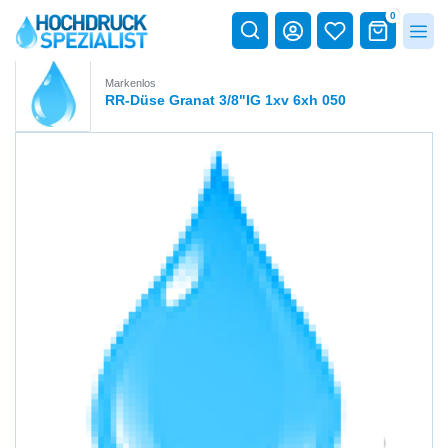
0
Markenlos
RR-Düse Granat 3/8"IG 1xv 6xh 050