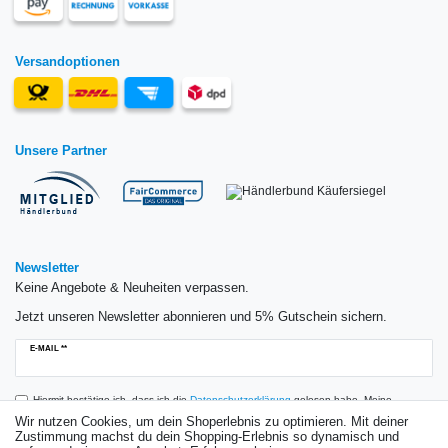
Versandoptionen
Unsere Partner
Newsletter
Keine Angebote & Neuheiten verpassen.
Jetzt unseren Newsletter abonnieren und 5% Gutschein sichern.
Newsletter
E-MAIL **
Honig
Hiermit bestätige ich, dass ich die
Daten­schutz­erklärung
gelesen habe. Meine
Einwilligung kann ich jederzeit widerrufen.**
Wir nutzen Cookies, um dein Shoperlebnis zu optimieren. Mit deiner
Zustimmung machst du dein Shopping-Erlebnis so dynamisch und