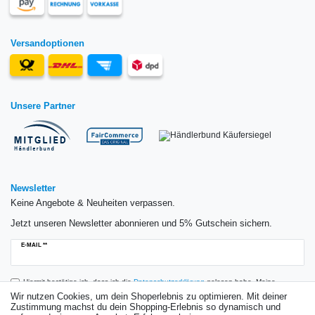
Versandoptionen
Unsere Partner
Newsletter
Keine Angebote & Neuheiten verpassen.
Jetzt unseren Newsletter abonnieren und 5% Gutschein sichern.
Newsletter
E-MAIL **
Honig
Hiermit bestätige ich, dass ich die
Daten­schutz­erklärung
gelesen habe. Meine
Einwilligung kann ich jederzeit widerrufen.**
Wir nutzen Cookies, um dein Shoperlebnis zu optimieren. Mit deiner
Zustimmung machst du dein Shopping-Erlebnis so dynamisch und