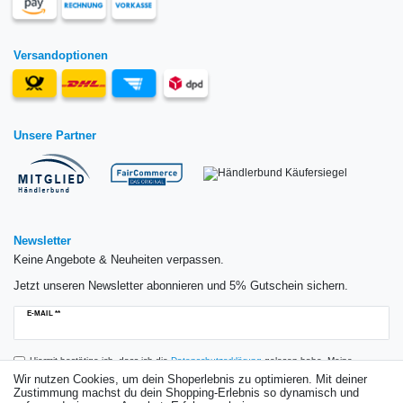
Versandoptionen
Unsere Partner
Newsletter
Keine Angebote & Neuheiten verpassen.
Jetzt unseren Newsletter abonnieren und 5% Gutschein sichern.
Newsletter
E-MAIL **
Honig
Hiermit bestätige ich, dass ich die
Daten­schutz­erklärung
gelesen habe. Meine
Einwilligung kann ich jederzeit widerrufen.**
Wir nutzen Cookies, um dein Shoperlebnis zu optimieren. Mit deiner
Zustimmung machst du dein Shopping-Erlebnis so dynamisch und