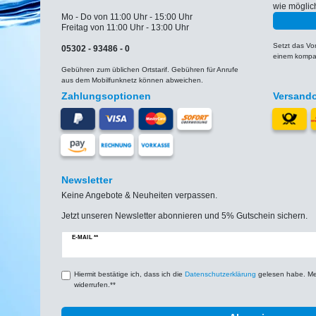
wie möglic
Mo - Do von 11:00 Uhr - 15:00 Uhr
Freitag von 11:00 Uhr - 13:00 Uhr
Setzt das V
05302 - 93486 - 0
einem kompat
Gebühren zum üblichen Ortstarif. Gebühren für Anrufe
aus dem Mobilfunknetz können abweichen.
Zahlungsoptionen
Versand
Newsletter
Keine Angebote & Neuheiten verpassen.
Jetzt unseren Newsletter abonnieren und 5% Gutschein sichern.
Newsletter
E-MAIL **
Honig
Hiermit bestätige ich, dass ich die
Daten­schutz­erklärung
gelesen habe. Mein
widerrufen.**