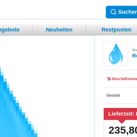
Suche
ngebote
Neuheiten
Restposten
Ma
R
Geschäftskund
Variante
Lieferzeit:
235,8