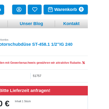
Warenkorb
n
0
Unser Blog
Kontakt
rkenlos
otorschubdüse ST-458.1 1/2"IG 240
en mit Gewerbenachweis gewähren wir attraktive Rabatte.
51757
Bitte Lieferzeit anfragen!
0 €
Inhalt
1
Stück