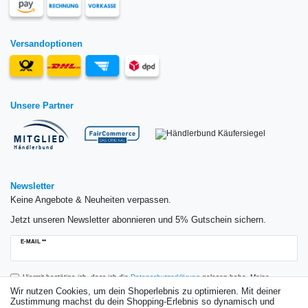
Versandoptionen
Unsere Partner
Newsletter
Keine Angebote & Neuheiten verpassen.
Jetzt unseren Newsletter abonnieren und 5% Gutschein sichern.
Newsletter
E-MAIL **
Honig
Hiermit bestätige ich, dass ich die
Daten­schutz­erklärung
gelesen habe. Meine
Einwilligung kann ich jederzeit widerrufen.**
Wir nutzen Cookies, um dein Shoperlebnis zu optimieren. Mit deiner
Zustimmung machst du dein Shopping-Erlebnis so dynamisch und