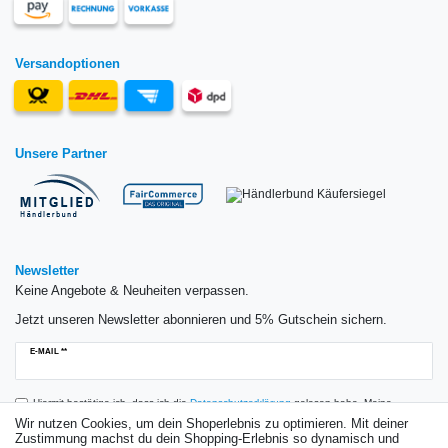
Versandoptionen
Unsere Partner
Newsletter
Keine Angebote & Neuheiten verpassen.
Jetzt unseren Newsletter abonnieren und 5% Gutschein sichern.
Newsletter
E-MAIL **
Honig
Hiermit bestätige ich, dass ich die
Daten­schutz­erklärung
gelesen habe. Meine
Einwilligung kann ich jederzeit widerrufen.**
Wir nutzen Cookies, um dein Shoperlebnis zu optimieren. Mit deiner
Zustimmung machst du dein Shopping-Erlebnis so dynamisch und