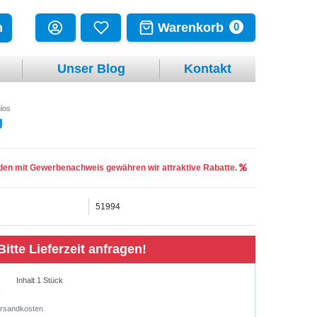
Warenkorb
n
0
Unser Blog
Kontakt
los
g
en mit Gewerbenachweis gewähren wir attraktive Rabatte.
51994
Bitte Lieferzeit anfragen!
€
Inhalt
1
Stück
rsandkosten