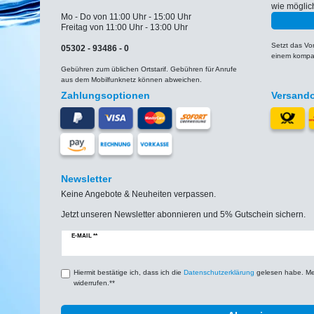
wie möglic
Mo - Do von 11:00 Uhr - 15:00 Uhr
Freitag von 11:00 Uhr - 13:00 Uhr
Setzt das V
05302 - 93486 - 0
einem kompat
Gebühren zum üblichen Ortstarif. Gebühren für Anrufe
aus dem Mobilfunknetz können abweichen.
Zahlungsoptionen
Versand
Newsletter
Keine Angebote & Neuheiten verpassen.
Jetzt unseren Newsletter abonnieren und 5% Gutschein sichern.
Newsletter
E-MAIL **
Honig
Hiermit bestätige ich, dass ich die
Daten­schutz­erklärung
gelesen habe. Mein
widerrufen.**