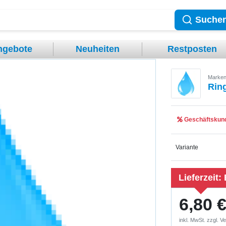
Suche
ngebote
Neuheiten
Restposten
Marken
Rin
Geschäftskund
Variante
Lieferzeit:
6,80 
inkl. MwSt. zzgl.
Ve