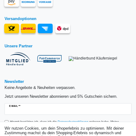
Versandoptionen
Unsere Partner
Newsletter
Keine Angebote & Neuheiten verpassen.
Jetzt unseren Newsletter abonnieren und 5% Gutschein sichern.
Newsletter
E-MAIL **
Honig
Hiermit bestätige ich, dass ich die
Daten­schutz­erklärung
gelesen habe. Meine
Einwilligung kann ich jederzeit widerrufen.**
Wir nutzen Cookies, um dein Shoperlebnis zu optimieren. Mit deiner
Zustimmung machst du dein Shopping-Erlebnis so dynamisch und