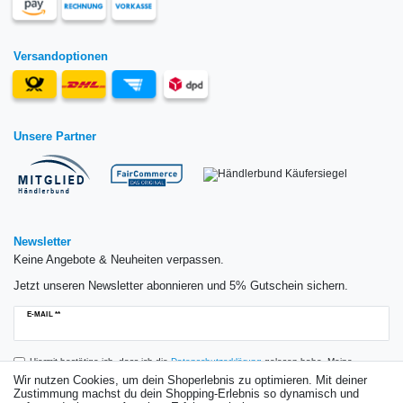
Versandoptionen
Unsere Partner
Newsletter
Keine Angebote & Neuheiten verpassen.
Jetzt unseren Newsletter abonnieren und 5% Gutschein sichern.
Newsletter
E-MAIL **
Honig
Hiermit bestätige ich, dass ich die
Daten­schutz­erklärung
gelesen habe. Meine
Einwilligung kann ich jederzeit widerrufen.**
Wir nutzen Cookies, um dein Shoperlebnis zu optimieren. Mit deiner
Zustimmung machst du dein Shopping-Erlebnis so dynamisch und