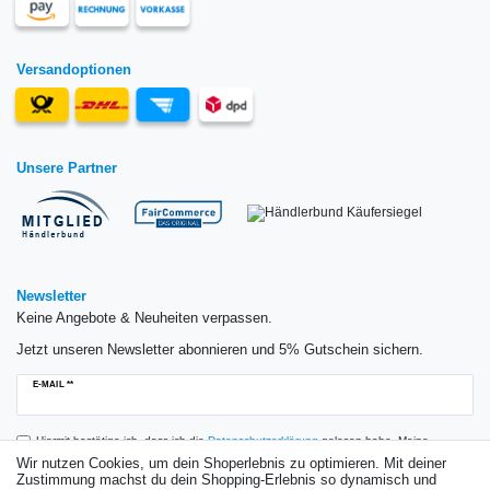
Versandoptionen
Unsere Partner
Newsletter
Keine Angebote & Neuheiten verpassen.
Jetzt unseren Newsletter abonnieren und 5% Gutschein sichern.
Newsletter
E-MAIL **
Honig
Hiermit bestätige ich, dass ich die
Daten­schutz­erklärung
gelesen habe. Meine
Einwilligung kann ich jederzeit widerrufen.**
Wir nutzen Cookies, um dein Shoperlebnis zu optimieren. Mit deiner
Zustimmung machst du dein Shopping-Erlebnis so dynamisch und