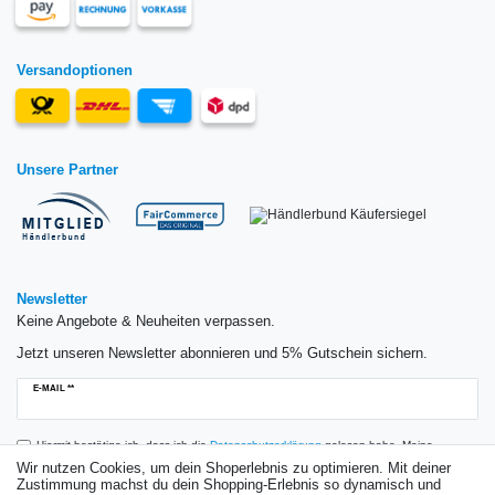
Versandoptionen
Unsere Partner
Newsletter
Keine Angebote & Neuheiten verpassen.
Jetzt unseren Newsletter abonnieren und 5% Gutschein sichern.
Newsletter
E-MAIL **
Honig
Hiermit bestätige ich, dass ich die
Daten­schutz­erklärung
gelesen habe. Meine
Einwilligung kann ich jederzeit widerrufen.**
Wir nutzen Cookies, um dein Shoperlebnis zu optimieren. Mit deiner
Zustimmung machst du dein Shopping-Erlebnis so dynamisch und