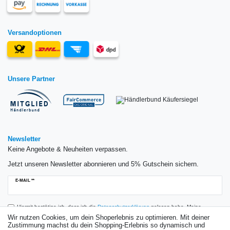
Versandoptionen
Unsere Partner
Newsletter
Keine Angebote & Neuheiten verpassen.
Jetzt unseren Newsletter abonnieren und 5% Gutschein sichern.
Newsletter
E-MAIL **
Honig
Hiermit bestätige ich, dass ich die
Daten­schutz­erklärung
gelesen habe. Meine
Einwilligung kann ich jederzeit widerrufen.**
Wir nutzen Cookies, um dein Shoperlebnis zu optimieren. Mit deiner
Zustimmung machst du dein Shopping-Erlebnis so dynamisch und