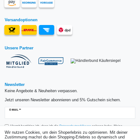
Versandoptionen
Unsere Partner
Newsletter
Keine Angebote & Neuheiten verpassen.
Jetzt unseren Newsletter abonnieren und 5% Gutschein sichern.
Newsletter
E-MAIL **
Honig
Hiermit bestätige ich, dass ich die
Daten­schutz­erklärung
gelesen habe. Meine
Einwilligung kann ich jederzeit widerrufen.**
Wir nutzen Cookies, um dein Shoperlebnis zu optimieren. Mit deiner
Zustimmung machst du dein Shopping-Erlebnis so dynamisch und