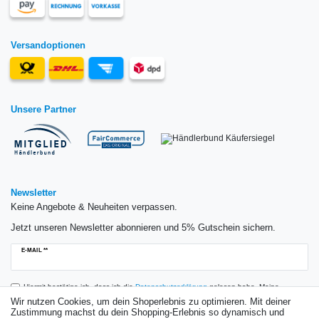
Versandoptionen
Unsere Partner
Newsletter
Keine Angebote & Neuheiten verpassen.
Jetzt unseren Newsletter abonnieren und 5% Gutschein sichern.
Newsletter
E-MAIL **
Honig
Hiermit bestätige ich, dass ich die
Daten­schutz­erklärung
gelesen habe. Meine
Einwilligung kann ich jederzeit widerrufen.**
Wir nutzen Cookies, um dein Shoperlebnis zu optimieren. Mit deiner
Zustimmung machst du dein Shopping-Erlebnis so dynamisch und