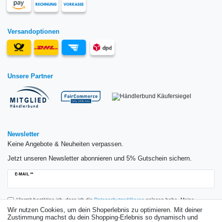
Versandoptionen
Unsere Partner
Newsletter
Keine Angebote & Neuheiten verpassen.
Jetzt unseren Newsletter abonnieren und 5% Gutschein sichern.
Newsletter
E-MAIL **
Honig
Hiermit bestätige ich, dass ich die
Daten­schutz­erklärung
gelesen habe. Meine
Einwilligung kann ich jederzeit widerrufen.**
Wir nutzen Cookies, um dein Shoperlebnis zu optimieren. Mit deiner
Zustimmung machst du dein Shopping-Erlebnis so dynamisch und