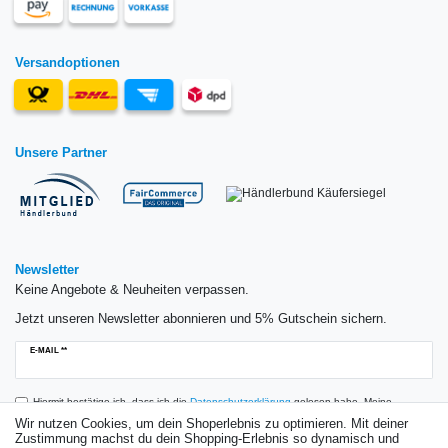
Versandoptionen
Unsere Partner
Newsletter
Keine Angebote & Neuheiten verpassen.
Jetzt unseren Newsletter abonnieren und 5% Gutschein sichern.
Newsletter
E-MAIL **
Honig
Hiermit bestätige ich, dass ich die
Daten­schutz­erklärung
gelesen habe. Meine
Einwilligung kann ich jederzeit widerrufen.**
Wir nutzen Cookies, um dein Shoperlebnis zu optimieren. Mit deiner
Zustimmung machst du dein Shopping-Erlebnis so dynamisch und