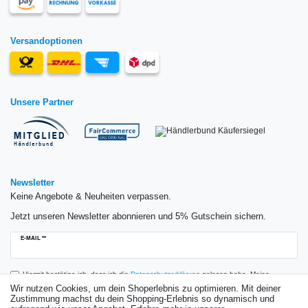
Versandoptionen
Unsere Partner
Newsletter
Keine Angebote & Neuheiten verpassen.
Jetzt unseren Newsletter abonnieren und 5% Gutschein sichern.
Newsletter
E-MAIL **
Honig
Hiermit bestätige ich, dass ich die
Daten­schutz­erklärung
gelesen habe. Meine
Einwilligung kann ich jederzeit widerrufen.**
Wir nutzen Cookies, um dein Shoperlebnis zu optimieren. Mit deiner
Zustimmung machst du dein Shopping-Erlebnis so dynamisch und