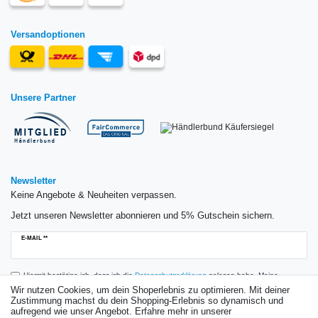
Versandoptionen
Unsere Partner
Newsletter
Keine Angebote & Neuheiten verpassen.
Jetzt unseren Newsletter abonnieren und 5% Gutschein sichern.
Newsletter
E-MAIL **
Honig
Hiermit bestätige ich, dass ich die
Daten­schutz­erklärung
gelesen habe. Meine
Einwilligung kann ich jederzeit widerrufen.**
Wir nutzen Cookies, um dein Shoperlebnis zu optimieren. Mit deiner
Zustimmung machst du dein Shopping-Erlebnis so dynamisch und
aufregend wie unser Angebot. Erfahre mehr in unserer