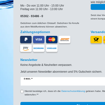
wie möglic
Mo - Do von 11:00 Uhr - 15:00 Uhr
Freitag von 11:00 Uhr - 13:00 Uhr
Setzt das V
05302 - 93486 - 0
einem kompat
Gebühren zum üblichen Ortstarif. Gebühren für Anrufe
aus dem Mobilfunknetz können abweichen.
Zahlungsoptionen
Versand
Newsletter
Keine Angebote & Neuheiten verpassen.
Jetzt unseren Newsletter abonnieren und 5% Gutschein sichern.
Newsletter
E-MAIL **
Honig
Hiermit bestätige ich, dass ich die
Daten­schutz­erklärung
gelesen habe. Mein
widerrufen.**