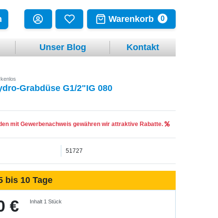
Warenkorb
n
0
Unser Blog
Kontakt
kenlos
ydro-Grabdüse G1/2"IG 080
en mit Gewerbenachweis gewähren wir attraktive Rabatte.
51727
5 bis 10 Tage
0 €
Inhalt
1
Stück