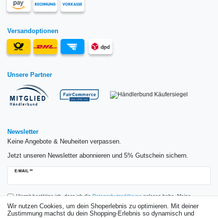
Versandoptionen
Unsere Partner
Newsletter
Keine Angebote & Neuheiten verpassen.
Jetzt unseren Newsletter abonnieren und 5% Gutschein sichern.
Newsletter
E-MAIL **
Honig
Hiermit bestätige ich, dass ich die
Daten­schutz­erklärung
gelesen habe. Meine
Einwilligung kann ich jederzeit widerrufen.**
Wir nutzen Cookies, um dein Shoperlebnis zu optimieren. Mit deiner
Zustimmung machst du dein Shopping-Erlebnis so dynamisch und