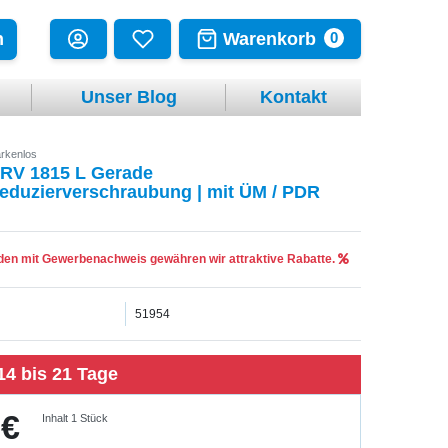
Warenkorb
n
0
Unser Blog
Kontakt
rkenlos
RV 1815 L Gerade
eduzierverschraubung | mit ÜM / PDR
en mit Gewerbenachweis gewähren wir attraktive Rabatte.
51954
14 bis 21 Tage
 €
Inhalt
1
Stück