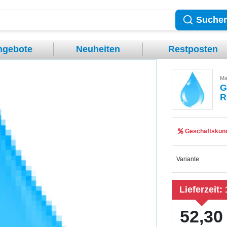
Suche
ngebote
Neuheiten
Restposten
Ma
G
R
Geschäftskund
Variante
Lieferzeit:
52,30