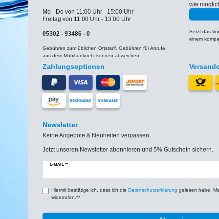
wie möglic
Mo - Do von 11:00 Uhr - 15:00 Uhr
Freitag von 11:00 Uhr - 13:00 Uhr
Setzt das V
05302 - 93486 - 0
einem kompat
Gebühren zum üblichen Ortstarif. Gebühren für Anrufe
aus dem Mobilfunknetz können abweichen.
Zahlungsoptionen
Versand
Newsletter
Keine Angebote & Neuheiten verpassen.
Jetzt unseren Newsletter abonnieren und 5% Gutschein sichern.
Newsletter
E-MAIL **
Honig
Hiermit bestätige ich, dass ich die
Daten­schutz­erklärung
gelesen habe. Mein
widerrufen.**