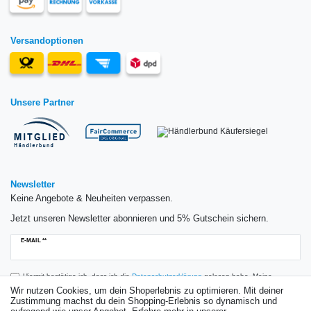
Versandoptionen
Unsere Partner
Newsletter
Keine Angebote & Neuheiten verpassen.
Jetzt unseren Newsletter abonnieren und 5% Gutschein sichern.
Newsletter
E-MAIL **
Honig
Hiermit bestätige ich, dass ich die
Daten­schutz­erklärung
gelesen habe. Meine
Einwilligung kann ich jederzeit widerrufen.**
Wir nutzen Cookies, um dein Shoperlebnis zu optimieren. Mit deiner
Zustimmung machst du dein Shopping-Erlebnis so dynamisch und