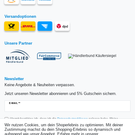
Versandoptionen
Unsere Partner
Newsletter
Keine Angebote & Neuheiten verpassen.
Jetzt unseren Newsletter abonnieren und 5% Gutschein sichern.
Newsletter
E-MAIL **
Honig
Hiermit bestätige ich, dass ich die
Daten­schutz­erklärung
gelesen habe. Meine
Einwilligung kann ich jederzeit widerrufen.**
Wir nutzen Cookies, um dein Shoperlebnis zu optimieren. Mit deiner
Zustimmung machst du dein Shopping-Erlebnis so dynamisch und
aufregend wie unser Angebot. Erfahre mehr in unserer