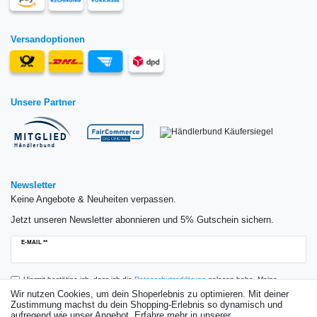
Versandoptionen
Unsere Partner
Newsletter
Keine Angebote & Neuheiten verpassen.
Jetzt unseren Newsletter abonnieren und 5% Gutschein sichern.
Newsletter
E-MAIL **
Honig
Hiermit bestätige ich, dass ich die
Daten­schutz­erklärung
gelesen habe. Meine
Einwilligung kann ich jederzeit widerrufen.**
Wir nutzen Cookies, um dein Shoperlebnis zu optimieren. Mit deiner
Zustimmung machst du dein Shopping-Erlebnis so dynamisch und
aufregend wie unser Angebot. Erfahre mehr in unserer