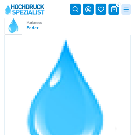
0
Markenlos
Feder