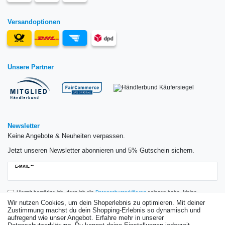
Versandoptionen
Unsere Partner
Newsletter
Keine Angebote & Neuheiten verpassen.
Jetzt unseren Newsletter abonnieren und 5% Gutschein sichern.
Newsletter
E-MAIL **
Honig
Hiermit bestätige ich, dass ich die
Daten­schutz­erklärung
gelesen habe. Meine
Einwilligung kann ich jederzeit widerrufen.**
Wir nutzen Cookies, um dein Shoperlebnis zu optimieren. Mit deiner
Zustimmung machst du dein Shopping-Erlebnis so dynamisch und
aufregend wie unser Angebot. Erfahre mehr in unserer
Abonnieren