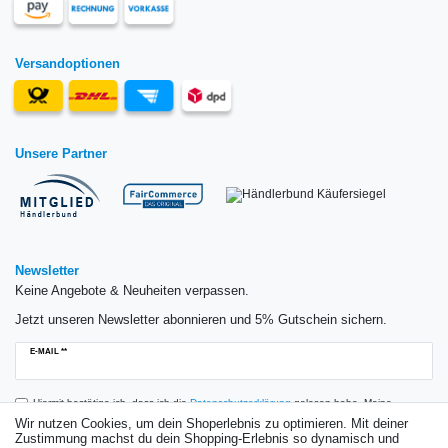
Versandoptionen
Unsere Partner
Newsletter
Keine Angebote & Neuheiten verpassen.
Jetzt unseren Newsletter abonnieren und 5% Gutschein sichern.
Newsletter
E-MAIL **
Honig
Hiermit bestätige ich, dass ich die
Daten­schutz­erklärung
gelesen habe. Meine
Einwilligung kann ich jederzeit widerrufen.**
Wir nutzen Cookies, um dein Shoperlebnis zu optimieren. Mit deiner
Zustimmung machst du dein Shopping-Erlebnis so dynamisch und