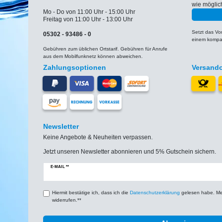
wie möglic
Mo - Do von 11:00 Uhr - 15:00 Uhr
Freitag von 11:00 Uhr - 13:00 Uhr
Setzt das V
05302 - 93486 - 0
einem kompat
Gebühren zum üblichen Ortstarif. Gebühren für Anrufe
aus dem Mobilfunknetz können abweichen.
Zahlungsoptionen
Versand
Newsletter
Keine Angebote & Neuheiten verpassen.
Jetzt unseren Newsletter abonnieren und 5% Gutschein sichern.
Newsletter
E-MAIL **
Honig
Hiermit bestätige ich, dass ich die
Daten­schutz­erklärung
gelesen habe. Mein
widerrufen.**