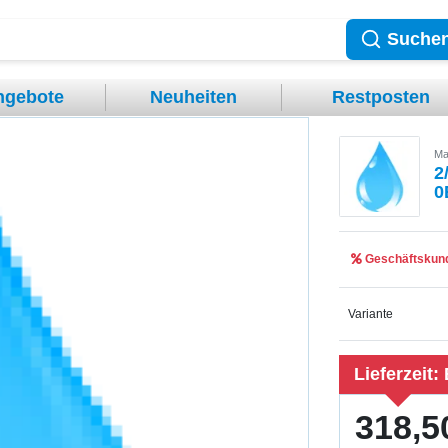
Suche
ngebote
Neuheiten
Restposten
Ma
2
0
Geschäftskund
Variante
Lieferzeit:
318,5