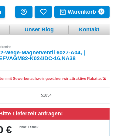
Warenkorb
n
0
Unser Blog
Kontakt
rkenlos
/2-Wege-Magnetventil 6027-A04, |
EFVAGM82-K024/DC-16,NA38
en mit Gewerbenachweis gewähren wir attraktive Rabatte.
51854
Bitte Lieferzeit anfragen!
0 €
Inhalt
1
Stück