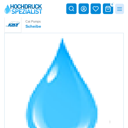
0
Cat Pumps
Scheibe