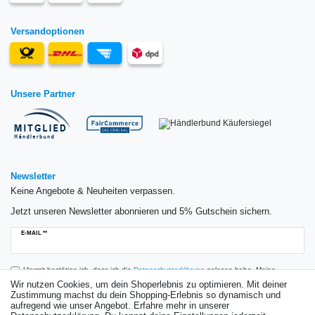
Versandoptionen
Unsere Partner
Newsletter
Keine Angebote & Neuheiten verpassen.
Jetzt unseren Newsletter abonnieren und 5% Gutschein sichern.
Newsletter
E-MAIL **
Honig
Hiermit bestätige ich, dass ich die
Daten­schutz­erklärung
gelesen habe. Meine
Einwilligung kann ich jederzeit widerrufen.**
Wir nutzen Cookies, um dein Shoperlebnis zu optimieren. Mit deiner
Zustimmung machst du dein Shopping-Erlebnis so dynamisch und
aufregend wie unser Angebot. Erfahre mehr in unserer
Abonnieren