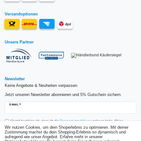
Versandoptionen
Unsere Partner
Newsletter
Keine Angebote & Neuheiten verpassen.
Jetzt unseren Newsletter abonnieren und 5% Gutschein sichern.
Newsletter
E-MAIL **
Honig
Hiermit bestätige ich, dass ich die
Daten­schutz­erklärung
gelesen habe. Meine
Einwilligung kann ich jederzeit widerrufen.**
Wir nutzen Cookies, um dein Shoperlebnis zu optimieren. Mit deiner
Zustimmung machst du dein Shopping-Erlebnis so dynamisch und
aufregend wie unser Angebot. Erfahre mehr in unserer
Abonnieren